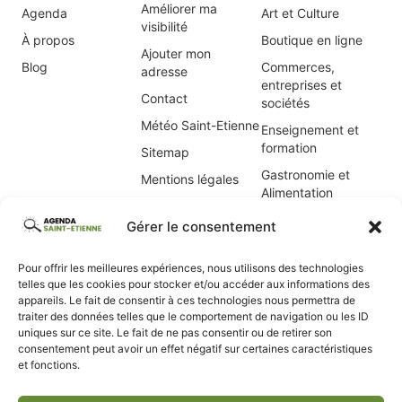
Améliorer ma
Agenda
Art et Culture
visibilité
À propos
Boutique en ligne
Ajouter mon
Blog
Commerces,
adresse
entreprises et
Contact
sociétés
Météo Saint-Etienne
Enseignement et
formation
Sitemap
Gastronomie et
Mentions légales
Alimentation
Politique de cookies
Immobilier, location
(UE)
Gérer le consentement
de vacances
Informatique Saint-
Pour offrir les meilleures expériences, nous utilisons des technologies
Étienne
telles que les cookies pour stocker et/ou accéder aux informations des
appareils. Le fait de consentir à ces technologies nous permettra de
Internet et
traiter des données telles que le comportement de navigation ou les ID
webmaster
uniques sur ce site. Le fait de ne pas consentir ou de retirer son
consentement peut avoir un effet négatif sur certaines caractéristiques
Maison et jardin
et fonctions.
Santé et Beauté