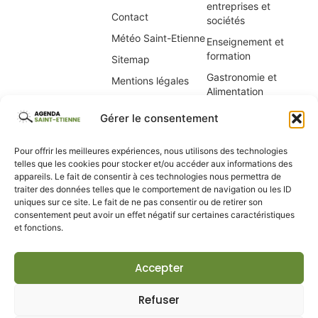
entreprises et
Contact
sociétés
Météo Saint-Etienne
Enseignement et
formation
Sitemap
Gastronomie et
Mentions légales
Alimentation
Politique de cookies
Immobilier, location
(UE)
Gérer le consentement
de vacances
Informatique Saint-
Pour offrir les meilleures expériences, nous utilisons des technologies
Étienne
telles que les cookies pour stocker et/ou accéder aux informations des
appareils. Le fait de consentir à ces technologies nous permettra de
Internet et
traiter des données telles que le comportement de navigation ou les ID
webmaster
uniques sur ce site. Le fait de ne pas consentir ou de retirer son
consentement peut avoir un effet négatif sur certaines caractéristiques
Maison et jardin
et fonctions.
Santé et Beauté
Services
Accepter
Sports et loisirs
Refuser
Voyages et tourisme