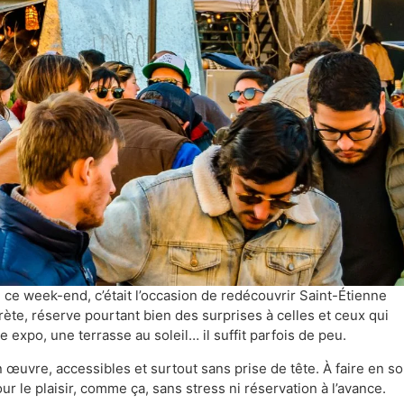
si ce week-end, c’était l’occasion de redécouvrir Saint-Étienne
crète, réserve pourtant bien des surprises à celles et ceux qui
 expo, une terrasse au soleil… il suffit parfois de peu.
n œuvre, accessibles et surtout sans prise de tête. À faire en so
ur le plaisir, comme ça, sans stress ni réservation à l’avance.