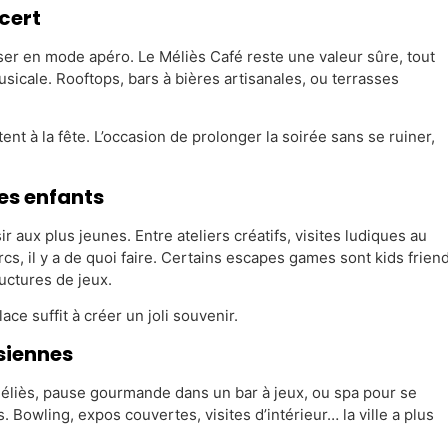
cert
ser en mode apéro. Le Méliès Café reste une valeur sûre, tout
cale. Rooftops, bars à bières artisanales, ou terrasses
nt à la fête. L’occasion de prolonger la soirée sans se ruiner,
les enfants
 aux plus jeunes. Entre ateliers créatifs, visites ludiques au
s, il y a de quoi faire. Certains escapes games sont kids friend
uctures de jeux.
ce suffit à créer un joli souvenir.
 siennes
 Méliès, pause gourmande dans un bar à jeux, ou spa pour se
owling, expos couvertes, visites d’intérieur… la ville a plus