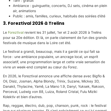
Tarif : gratuit
Ambiance : guinguette, concerts, DJ sets, cinéma en plein
air, animations
Public : amis, familles, curieux, habitués des soirées d’été
3. Foreztival 2026 à Trelins
Le
Foreztival
revient les 31 juillet, 1er et 2 août 2026 à Trelins
pour sa 20e édition. Et là, on parle clairement de l’un des grands
festivals de musique dans la Loire cet été.
Le festival a grandi, beaucoup, mais il a gardé ce qui fait sa
force : une ambiance populaire, un ancrage local, un esprit
associatif, une programmation large et cette vraie sensation de
vivre un week-end complet au cœur du Forez.
En 2026, le Foreztival annonce une affiche dense avec Bigflo &
Oli, Disiz, Josman, Alpha Blondy, Trinix, Suzane, Mickey 3D,
Danakil, Thylacine, Yamê, La Mano 1.9, Danyl, Yuksek, Rakoon,
Perceval, Ludwig von 88, Luiza, Roland Cristal, Fulu Miziki
Kolektiv et bien d’autres.
Rap, reggae, électro, dub, pop, chanson, punk, rock : le festival
joue sur plusieurs terrains. Et c’est précisément ce qui lui permet