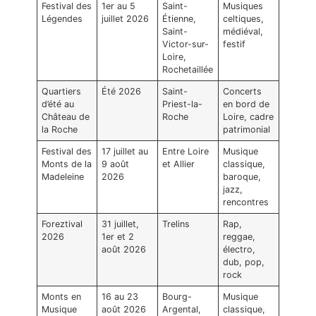
Festival des
1er au 5
Saint-
Musiques
Légendes
juillet 2026
Étienne,
celtiques,
Saint-
médiéval,
Victor-sur-
festif
Loire,
Rochetaillée
Quartiers
Été 2026
Saint-
Concerts
d’été au
Priest-la-
en bord de
Château de
Roche
Loire, cadre
la Roche
patrimonial
Festival des
17 juillet au
Entre Loire
Musique
Monts de la
9 août
et Allier
classique,
Madeleine
2026
baroque,
jazz,
rencontres
Foreztival
31 juillet,
Trelins
Rap,
2026
1er et 2
reggae,
août 2026
électro,
dub, pop,
rock
Monts en
16 au 23
Bourg-
Musique
Musique
août 2026
Argental,
classique,