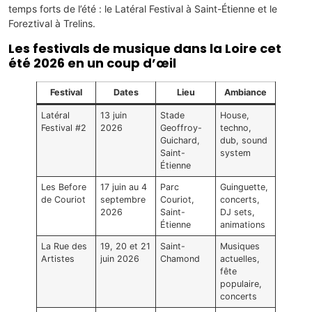
temps forts de l’été : le Latéral Festival à Saint-Étienne et le
Foreztival à Trelins.
Les festivals de musique dans la Loire cet
été 2026 en un coup d’œil
Festival
Dates
Lieu
Ambiance
Latéral
13 juin
Stade
House,
Festival #2
2026
Geoffroy-
techno,
Guichard,
dub, sound
Saint-
system
Étienne
Les Before
17 juin au 4
Parc
Guinguette,
de Couriot
septembre
Couriot,
concerts,
2026
Saint-
DJ sets,
Étienne
animations
La Rue des
19, 20 et 21
Saint-
Musiques
Artistes
juin 2026
Chamond
actuelles,
fête
populaire,
concerts