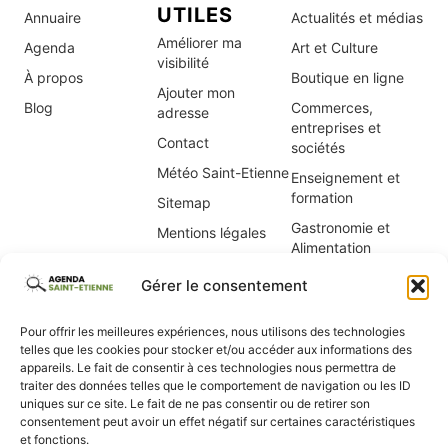
UTILES
Annuaire
Actualités et médias
Améliorer ma
Agenda
Art et Culture
visibilité
À propos
Boutique en ligne
Ajouter mon
Blog
Commerces,
adresse
entreprises et
Contact
sociétés
Météo Saint-Etienne
Enseignement et
formation
Sitemap
Gastronomie et
Mentions légales
Alimentation
Politique de cookies
Immobilier, location
(UE)
Gérer le consentement
de vacances
Informatique Saint-
Pour offrir les meilleures expériences, nous utilisons des technologies
Étienne
telles que les cookies pour stocker et/ou accéder aux informations des
appareils. Le fait de consentir à ces technologies nous permettra de
Internet et
traiter des données telles que le comportement de navigation ou les ID
webmaster
uniques sur ce site. Le fait de ne pas consentir ou de retirer son
consentement peut avoir un effet négatif sur certaines caractéristiques
Maison et jardin
et fonctions.