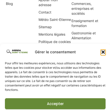
Blog
Commerces,
adresse
entreprises et
Contact
sociétés
Météo Saint-Etienne
Enseignement et
formation
Sitemap
Gastronomie et
Mentions légales
Alimentation
Politique de cookies
Immobilier, location
(UE)
de vacances
Gérer le consentement
Informatique Saint-
Étienne
Pour offrir les meilleures expériences, nous utilisons des technologies
telles que les cookies pour stocker et/ou accéder aux informations des
Internet et
appareils. Le fait de consentir à ces technologies nous permettra de
webmaster
traiter des données telles que le comportement de navigation ou les ID
uniques sur ce site. Le fait de ne pas consentir ou de retirer son
Maison et jardin
consentement peut avoir un effet négatif sur certaines caractéristiques et
Santé et Beauté
fonctions.
Services
Accepter
Sports et loisirs