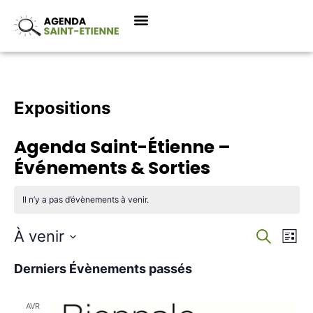
Expositions
Agenda Saint-Étienne –
Événements & Sorties
Il n’y a pas d’évènements à venir.
Recherc
Navi
À venir
Recherch
Liste
de
et
Sélectionnez
vues
navigati
une
Derniers Évènements passés
Évè
date.
de
vues
Évèneme
AVR