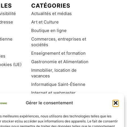
ILES
CATÉGORIES
isibilité
Actualités et médias
dresse
Art et Culture
Boutique en ligne
tienne
Commerces, entreprises et
sociétés
Enseignement et formation
les
Gastronomie et Alimentation
ookies (UE)
Immobilier, location de
vacances
Informatique Saint-Étienne
Internet et webmaster
Maison et jardin
Gérer le consentement
Santé et Beauté
les meilleures expériences, nous utilisons des technologies telles que les
Services
 stocker et/ou accéder aux informations des appareils. Le fait de consentir
ologies nous permettra de traiter des données telles que le comportement
Sports et loisirs